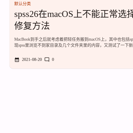
默认分类
spss26在macOS上不能正
修复方法
MacBook到手之后就考虑着把轻任务搬到macOS上，其中也包括
现spss里浏览不到家目录及几个文件夹里的内容，又测试了一下新
里面的内容。猜测是被macOS文件夹权限拦了。去Google了一
出的解决方案就是自己建一个目录给spss用真有你的。不过，他
2021-08-20
0
决这个问题，补丁需要26.0.1。再然后，他们把这个补丁集成到了26
是26.0，直接打26.0.2补丁显然比较快捷。下个补丁还需要登I
度盘：链接...