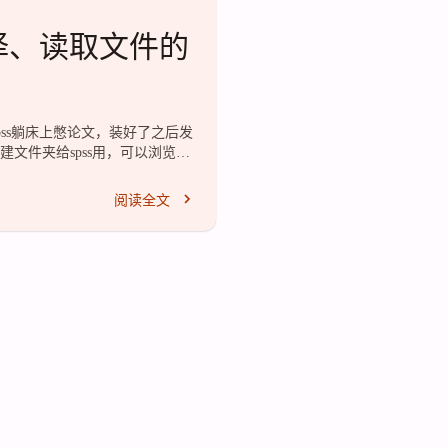
常选择、读取文件的
spss躺床上憋论文，装好了之后发
建文件夹给spss用，可以浏览到
波，发现果然如此，并且IBM最初给
们不久就推出了一个临时补丁来解
阅读全文
.0.2里面。鉴于我下载到的spss
BM账号，我下载完之后就顺手传了