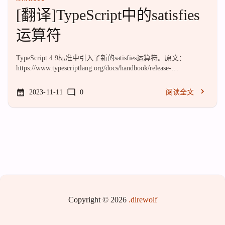
[翻译]TypeScript中的satisfies
运算符
TypeScript 4.9标准中引入了新的satisfies运算符。原文：
https://www.typescriptlang.org/docs/handbook/release-
notes/typescript-4-9.html
2023-11-11
0
阅读全文
Copyright © 2026
.direwolf